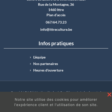
Rue de la Montagne, 36
1460 Ittre
Plan d’accès
067/64.73.23
info@ittreculture.be
Infos pratiques
L’équipe
Nos partenaires
Heures d'ouverture
Copyright CLI © |
Mentions légales
|
Conditions générales de vente
|
N°Entreprise : BE0414.742.009 |
BE50 0012 6285 4518
Notre site utilise des cookies pour améliorer
l'expérience client et l'utilisation de son site.
En continuant à surfer sur ce site, vous acceptez
les