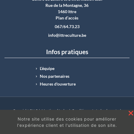
Rue de la Montagne, 36
1460 Ittre
Plan d’accès
067/64.73.23
info@ittreculture.be
Infos pratiques
L’équipe
Nos partenaires
Heures d'ouverture
Copyright CLI © |
Mentions légales
|
Conditions générales de vente
|
N°Entreprise : BE0414.742.009 |
BE50 0012 6285 4518
Notre site utilise des cookies pour améliorer
l'expérience client et l'utilisation de son site.
En continuant à surfer sur ce site, vous acceptez
les