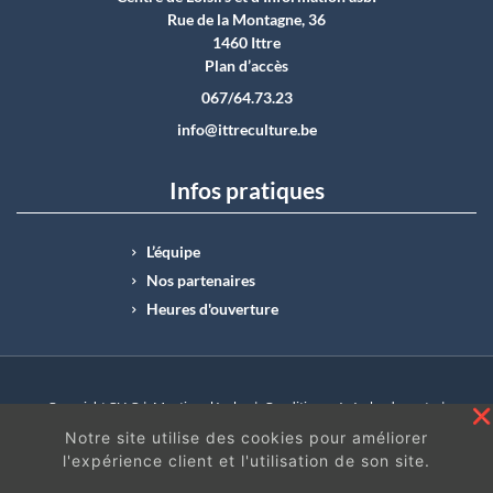
Rue de la Montagne, 36
1460 Ittre
Plan d’accès
067/64.73.23
info@ittreculture.be
Infos pratiques
L’équipe
Nos partenaires
Heures d'ouverture
Copyright CLI © |
Mentions légales
|
Conditions générales de vente
|
N°Entreprise : BE0414.742.009 |
BE50 0012 6285 4518
Notre site utilise des cookies pour améliorer
l'expérience client et l'utilisation de son site.
En continuant à surfer sur ce site, vous acceptez
les