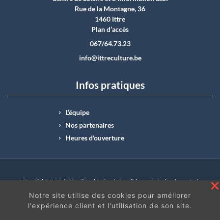
Rue de la Montagne, 36
1460 Ittre
Plan d’accès
067/64.73.23
info@ittreculture.be
Infos pratiques
L’équipe
Nos partenaires
Heures d'ouverture
Copyright CLI © |
Mentions légales
|
Conditions générales de vente
|
N°Entreprise : BE0414.742.009 |
BE50 0012 6285 4518
Notre site utilise des cookies pour améliorer
l'expérience client et l'utilisation de son site.
En continuant à surfer sur ce site, vous acceptez
les