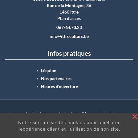
Rue de la Montagne, 36
1460 Ittre
Plan d’accès
067/64.73.23
info@ittreculture.be
Infos pratiques
L’équipe
Nos partenaires
Heures d'ouverture
Copyright CLI © |
Mentions légales
|
Conditions générales de vente
|
N°Entreprise : BE0414.742.009 |
BE50 0012 6285 4518
Notre site utilise des cookies pour améliorer
l'expérience client et l'utilisation de son site.
En continuant à surfer sur ce site, vous acceptez
les