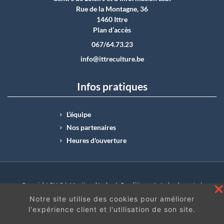
Rue de la Montagne, 36
1460 Ittre
Plan d’accès
067/64.73.23
info@ittreculture.be
Infos pratiques
L’équipe
Nos partenaires
Heures d'ouverture
Copyright CLI © |
Mentions légales
|
Conditions générales de vente
|
N°Entreprise : BE0414.742.009 |
BE50 0012 6285 4518
Notre site utilise des cookies pour améliorer
l'expérience client et l'utilisation de son site.
En continuant à surfer sur ce site, vous acceptez
les