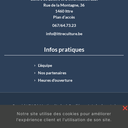
Rue de la Montagne, 36
1460 Ittre
Plan d’accès
067/64.73.23
info@ittreculture.be
Infos pratiques
L’équipe
Nos partenaires
Heures d'ouverture
Copyright CLI © |
Mentions légales
|
Conditions générales de vente
|
N°Entreprise : BE0414.742.009 |
BE50 0012 6285 4518
Notre site utilise des cookies pour améliorer
l'expérience client et l'utilisation de son site.
En continuant à surfer sur ce site, vous acceptez
les