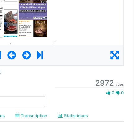
3
2972
vues
0 Aime
0
0
es
Transcription
Statistiques