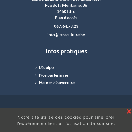
Rue de la Montagne, 36
1460 Ittre
Plan d’accès
067/64.73.23
info@ittreculture.be
Infos pratiques
L’équipe
Nos partenaires
Heures d'ouverture
Copyright CLI © |
Mentions légales
|
Conditions générales de vente
|
N°Entreprise : BE0414.742.009 |
BE50 0012 6285 4518
Notre site utilise des cookies pour améliorer
l'expérience client et l'utilisation de son site.
En continuant à surfer sur ce site, vous acceptez
les