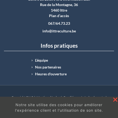
Rue de la Montagne, 36
1460 Ittre
Plan d’accès
067/64.73.23
info@ittreculture.be
Infos pratiques
L’équipe
Nos partenaires
Heures d'ouverture
Copyright CLI © |
Mentions légales
|
Conditions générales de vente
|
N°Entreprise : BE0414.742.009 |
BE50 0012 6285 4518
Notre site utilise des cookies pour améliorer
l'expérience client et l'utilisation de son site.
En continuant à surfer sur ce site, vous acceptez
les