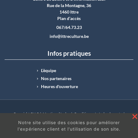
Rue de la Montagne, 36
1460 Ittre
Plan d’accès
067/64.73.23
info@ittreculture.be
Infos pratiques
L’équipe
Nos partenaires
Heures d'ouverture
Copyright CLI © |
Mentions légales
|
Conditions générales de vente
|
N°Entreprise : BE0414.742.009 |
BE50 0012 6285 4518
Notre site utilise des cookies pour améliorer
l'expérience client et l'utilisation de son site.
En continuant à surfer sur ce site, vous acceptez
les