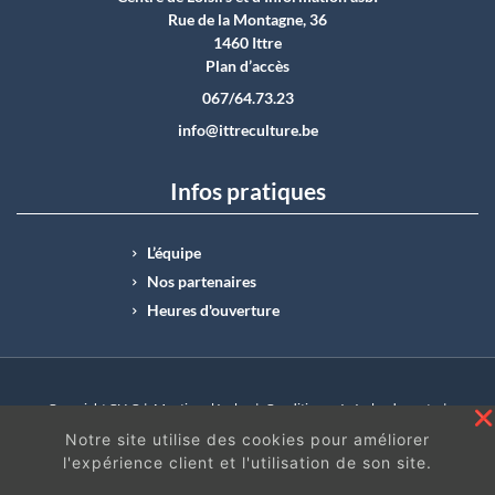
Rue de la Montagne, 36
1460 Ittre
Plan d’accès
067/64.73.23
info@ittreculture.be
Infos pratiques
L’équipe
Nos partenaires
Heures d'ouverture
Copyright CLI © |
Mentions légales
|
Conditions générales de vente
|
N°Entreprise : BE0414.742.009 |
BE50 0012 6285 4518
Notre site utilise des cookies pour améliorer
l'expérience client et l'utilisation de son site.
En continuant à surfer sur ce site, vous acceptez
les