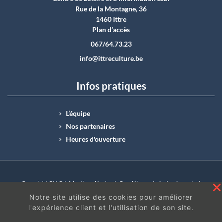
Rue de la Montagne, 36
1460 Ittre
Plan d’accès
067/64.73.23
info@ittreculture.be
Infos pratiques
L’équipe
Nos partenaires
Heures d'ouverture
Copyright CLI © |
Mentions légales
|
Conditions générales de vente
|
N°Entreprise : BE0414.742.009 |
BE50 0012 6285 4518
Notre site utilise des cookies pour améliorer
l'expérience client et l'utilisation de son site.
En continuant à surfer sur ce site, vous acceptez
les