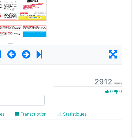
2912
vues
0 Aime
0
0
es
Transcription
Statistiques