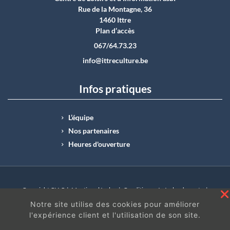
Rue de la Montagne, 36
1460 Ittre
Plan d’accès
067/64.73.23
info@ittreculture.be
Infos pratiques
L’équipe
Nos partenaires
Heures d'ouverture
Copyright CLI © |
Mentions légales
|
Conditions générales de vente
|
N°Entreprise : BE0414.742.009 |
BE50 0012 6285 4518
Notre site utilise des cookies pour améliorer
l'expérience client et l'utilisation de son site.
En continuant à surfer sur ce site, vous acceptez
les