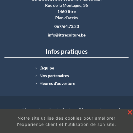
Rue de la Montagne, 36
1460 Ittre
Plan d’accès
067/64.73.23
info@ittreculture.be
Infos pratiques
L’équipe
Nos partenaires
Heures d'ouverture
Copyright CLI © |
Mentions légales
|
Conditions générales de vente
|
N°Entreprise : BE0414.742.009 |
BE50 0012 6285 4518
Notre site utilise des cookies pour améliorer
l'expérience client et l'utilisation de son site.
En continuant à surfer sur ce site, vous acceptez
les