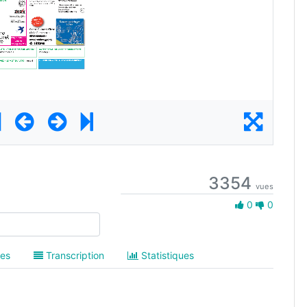
3354
vues
0 Aime
0
0
es
Transcription
Statistiques