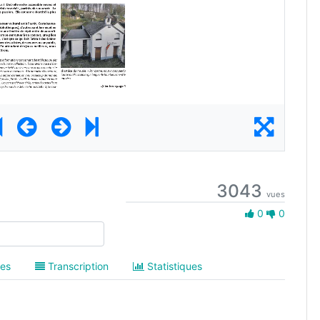
3043
vues
0 Aime
0
0
es
Transcription
Statistiques