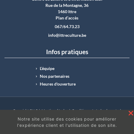
Rue de la Montagne, 36
1460 Ittre
Plan d’accès
067/64.73.23
info@ittreculture.be
Infos pratiques
L’équipe
Nos partenaires
Heures d'ouverture
Copyright CLI © |
Mentions légales
|
Conditions générales de vente
|
N°Entreprise : BE0414.742.009 |
BE50 0012 6285 4518
Notre site utilise des cookies pour améliorer
l'expérience client et l'utilisation de son site.
En continuant à surfer sur ce site, vous acceptez
les