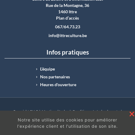
Rue de la Montagne, 36
1460 Ittre
Plan d’accès
067/64.73.23
info@ittreculture.be
Infos pratiques
L’équipe
Nos partenaires
Heures d'ouverture
Copyright CLI © |
Mentions légales
|
Conditions générales de vente
|
N°Entreprise : BE0414.742.009 |
BE50 0012 6285 4518
Notre site utilise des cookies pour améliorer
l'expérience client et l'utilisation de son site.
En continuant à surfer sur ce site, vous acceptez
les