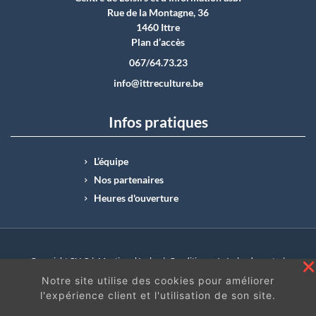
Rue de la Montagne, 36
1460 Ittre
Plan d’accès
067/64.73.23
info@ittreculture.be
Infos pratiques
L’équipe
Nos partenaires
Heures d'ouverture
Copyright CLI © |
Mentions légales
|
Conditions générales de vente
|
N°Entreprise : BE0414.742.009 |
BE50 0012 6285 4518
Notre site utilise des cookies pour améliorer
l'expérience client et l'utilisation de son site.
En continuant à surfer sur ce site, vous acceptez
les