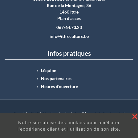
Rue de la Montagne, 36
1460 Ittre
Plan d’accès
067/64.73.23
info@ittreculture.be
Infos pratiques
L’équipe
Nos partenaires
Heures d'ouverture
Copyright CLI © |
Mentions légales
|
Conditions générales de vente
|
N°Entreprise : BE0414.742.009 |
BE50 0012 6285 4518
Notre site utilise des cookies pour améliorer
l'expérience client et l'utilisation de son site.
En continuant à surfer sur ce site, vous acceptez
les