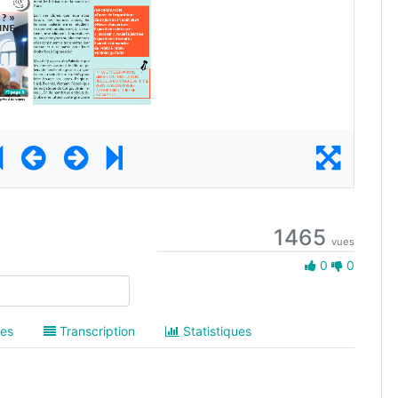
1465
vues
0 Aime
0
0
es
Transcription
Statistiques