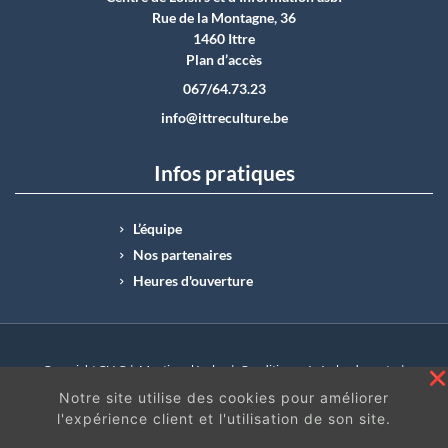
Rue de la Montagne, 36
1460 Ittre
Plan d’accès
067/64.73.23
info@ittreculture.be
Infos pratiques
L’équipe
Nos partenaires
Heures d'ouverture
Copyright CLI © |
Mentions légales
|
Conditions générales de vente
|
N°Entreprise : BE0414.742.009 |
BE50 0012 6285 4518
Notre site utilise des cookies pour améliorer
l'expérience client et l'utilisation de son site.
En continuant à surfer sur ce site, vous acceptez
les