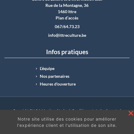
Rue de la Montagne, 36
1460 Ittre
Plan d’accès
067/64.73.23
info@ittreculture.be
Infos pratiques
L’équipe
Nos partenaires
Heures d'ouverture
Copyright CLI © |
Mentions légales
|
Conditions générales de vente
|
N°Entreprise : BE0414.742.009 |
BE50 0012 6285 4518
Notre site utilise des cookies pour améliorer
l'expérience client et l'utilisation de son site.
En continuant à surfer sur ce site, vous acceptez
les