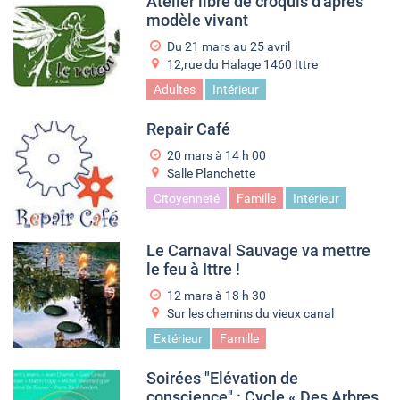
Atelier libre de croquis d'après
modèle vivant
Du
21 mars
au
25 avril
12,rue du Halage 1460 Ittre
Adultes
Intérieur
Repair Café
20 mars à 14
h
00
Salle Planchette
Citoyenneté
Famille
Intérieur
Le Carnaval Sauvage va mettre
le feu à Ittre !
12 mars à 18
h
30
Sur les chemins du vieux canal
Extérieur
Famille
Soirées "Elévation de
conscience" : Cycle « Des Arbres