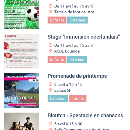
Du
11 avril
au
15 avril
Terrain de foot de Ittre
Enfants
Extérieur
Stage "Immersion néerlandais"
Du
11 avril
au
15 avril
ASBL Equinoa
Enfants
Intérieur
Promenade de printemps
9 avril à 10
h
15
Ecluse 5F
Extérieur
Famille
Bloutch - Spectacle en chansons
5 avril à 15
h
00
Salle Communale de Haut-Ittre