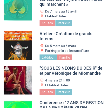
qui marchent »
Du
7 mars
au
18 avril
Etable d'Hôtes
Adultes
Intérieur
Atelier : Création de grands
totems
Du
5 mars
au
6 mars
Parking près de l'ecluse d'Ittre
Extérieur
Famille
"SOUS LES NEONS DU DESIR" de
et par Véronique de Miomandre
4 mars à 21
h
00
L'Etable d'Hotes
Adultes
Intérieur
Conférence : "2 ANS DE GESTION
DE LA PANDÉMIE, QU'EN