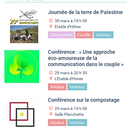
Journée de la terre de Palestine
30 mars à 18
h
00
Etable d'Hôtes
Citoyenneté
Famille
Intérieur
Conférence : « Une approche
éco-amoureuse de la
communication dans le couple »
29 mars à 20
h
30
L'Etable d'Hotes
Adultes
Intérieur
Conférence sur le compostage
29 mars à 19
h
00
Salle Planchette
Adultes
Intérieur