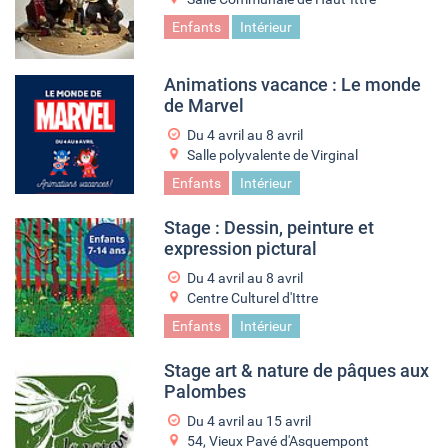
Enfants
Intérieur
Animations vacance : Le monde
de Marvel
Du
4 avril
au
8 avril
Salle polyvalente de Virginal
Enfants
Intérieur
Stage : Dessin, peinture et
expression pictural
Du
4 avril
au
8 avril
Centre Culturel d'Ittre
Enfants
Intérieur
Stage art & nature de pâques aux
Palombes
Du
4 avril
au
15 avril
54, Vieux Pavé d'Asquempont