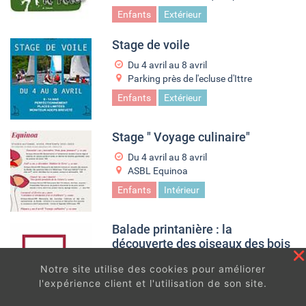
Enfants
Extérieur
Stage de voile
Du
4 avril
au
8 avril
Parking près de l'ecluse d'Ittre
Enfants
Extérieur
Stage " Voyage culinaire"
Du
4 avril
au
8 avril
ASBL Equinoa
Enfants
Intérieur
Balade printanière : la
découverte des oiseaux des bois
et aquatiques
Notre site utilise des cookies pour améliorer
3 avril à 09
h
00
l'expérience client et l'utilisation de son site.
Bief 29, rue de l'Ancien Canal
En continuant à surfer sur ce site, vous acceptez
les