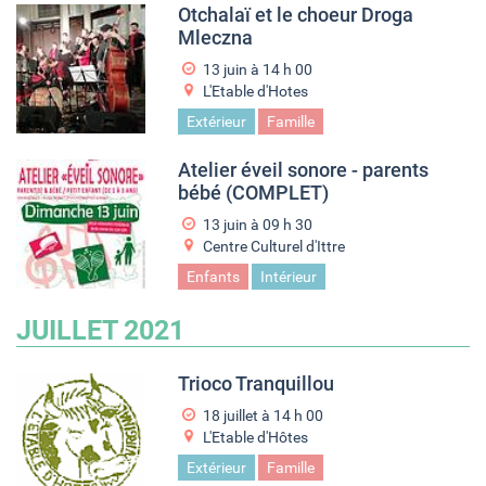
Otchalaï et le choeur Droga
Mleczna
13 juin à 14
h
00
L'Etable d'Hotes
Extérieur
Famille
Atelier éveil sonore - parents
bébé (COMPLET)
13 juin à 09
h
30
Centre Culturel d'Ittre
Enfants
Intérieur
JUILLET 2021
Trioco Tranquillou
18 juillet à 14
h
00
L'Etable d'Hôtes
Extérieur
Famille