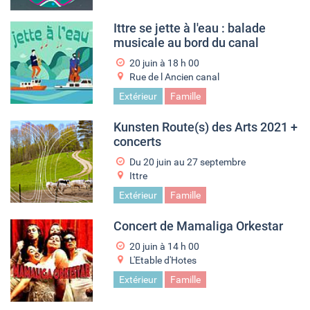
Ittre se jette à l'eau : balade
musicale au bord du canal
20 juin à 18
h
00
Rue de l Ancien canal
Extérieur
Famille
Kunsten Route(s) des Arts 2021 +
concerts
Du
20 juin
au
27 septembre
Ittre
Extérieur
Famille
Concert de Mamaliga Orkestar
20 juin à 14
h
00
L'Etable d'Hotes
Extérieur
Famille