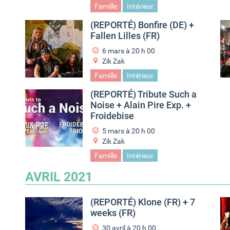
Famille
Intérieur
(REPORTÉ) Bonfire (DE) +
Fallen Lilles (FR)
6 mars à 20
h
00
Zik Zak
Famille
Intérieur
(REPORTÉ) Tribute Such a
Noise + Alain Pire Exp. +
Froidebise
5 mars à 20
h
00
Zik Zak
Famille
Intérieur
AVRIL 2021
(REPORTÉ) Klone (FR) + 7
weeks (FR)
30 avril à 20
h
00