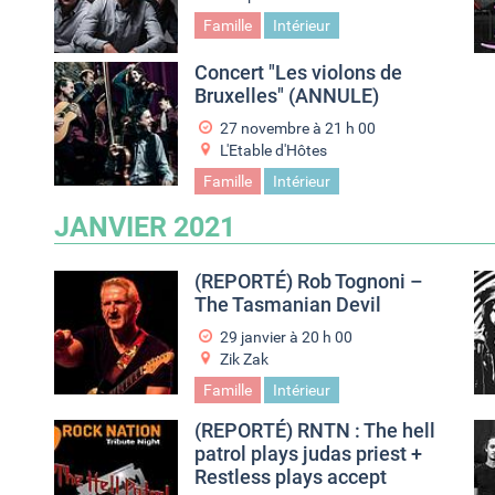
Famille
Intérieur
Concert "Les violons de
Bruxelles" (ANNULE)
27 novembre à 21
h
00
L'Etable d'Hôtes
Famille
Intérieur
JANVIER 2021
(REPORTÉ) Rob Tognoni –
The Tasmanian Devil
29 janvier à 20
h
00
Zik Zak
Famille
Intérieur
(REPORTÉ) RNTN : The hell
patrol plays judas priest +
Restless plays accept