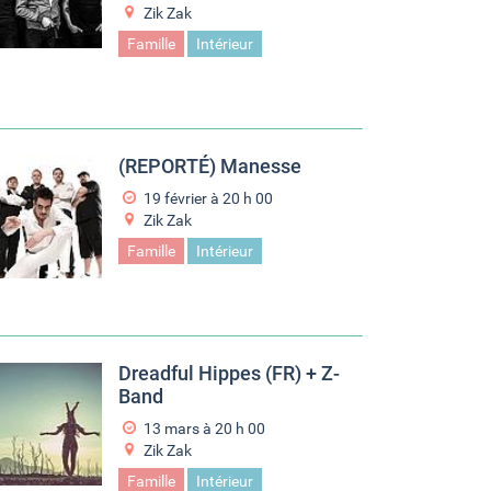
Zik Zak
Famille
Intérieur
(REPORTÉ) Manesse
19 février à 20
h
00
Zik Zak
Famille
Intérieur
Dreadful Hippes (FR) + Z-
Band
13 mars à 20
h
00
Zik Zak
Famille
Intérieur