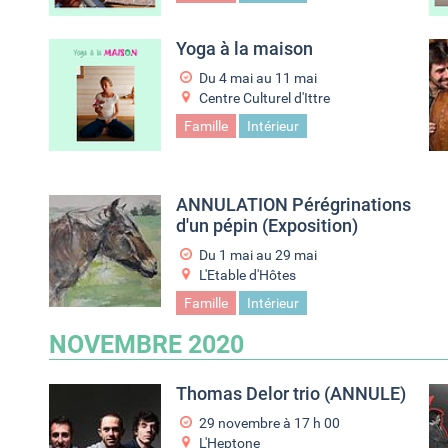
Yoga à la maison
Du
4 mai
au
11 mai
Centre Culturel d'Ittre
Famille
Intérieur
ANNULATION Pérégrinations
d'un pépin (Exposition)
Du
1 mai
au
29 mai
L'Etable d'Hôtes
Famille
Intérieur
NOVEMBRE 2020
Thomas Delor trio (ANNULE)
29 novembre à 17
h
00
L'Heptone