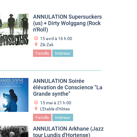
ANNULATION Supersuckers
(us) + Dirty Wolggang (Rock
n'Roll)
15 avril à 16
h
00
Zik Zak
Famille
Intérieur
ANNULATION Soirée
élévation de Conscience "La
Grande synthe"
15 mai à 21
h
00
L'Etable d'Hôtes
Famille
Intérieur
ANNULATION Arkhane (Jazz
tour Lundis d'Hortense)