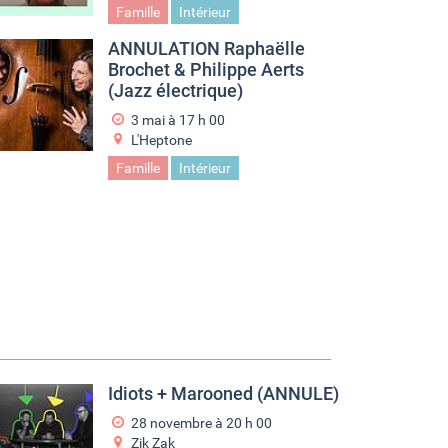
Famille
Intérieur
ANNULATION Raphaëlle
Brochet & Philippe Aerts
(Jazz électrique)
3 mai à 17
h
00
L'Heptone
Famille
Intérieur
Idiots + Marooned (ANNULE)
28 novembre à 20
h
00
Zik Zak