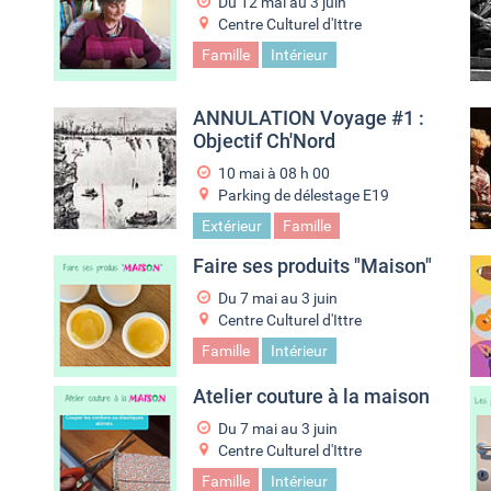
Du
12 mai
au
3 juin
Centre Culturel d'Ittre
Famille
Intérieur
ANNULATION Voyage #1 :
Objectif Ch'Nord
10 mai à 08
h
00
Parking de délestage E19
Extérieur
Famille
Faire ses produits "Maison"
Du
7 mai
au
3 juin
Centre Culturel d'Ittre
Famille
Intérieur
Atelier couture à la maison
Du
7 mai
au
3 juin
Centre Culturel d'Ittre
Famille
Intérieur