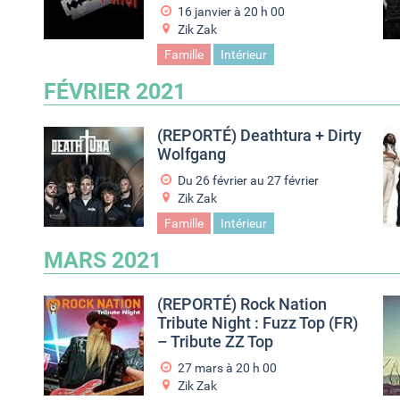
16 janvier à 20
h
00
Zik Zak
Famille
Intérieur
FÉVRIER 2021
(REPORTÉ) Deathtura + Dirty
Wolfgang
Du
26 février
au
27 février
Zik Zak
Famille
Intérieur
MARS 2021
(REPORTÉ) Rock Nation
Tribute Night : Fuzz Top (FR)
– Tribute ZZ Top
27 mars à 20
h
00
Zik Zak