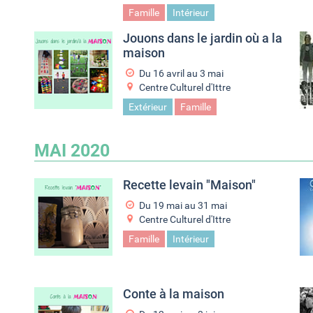
Famille
Intérieur
Jouons dans le jardin où a la
maison
Du
16 avril
au
3 mai
Centre Culturel d'Ittre
Extérieur
Famille
MAI 2020
Recette levain "Maison"
Du
19 mai
au
31 mai
Centre Culturel d'Ittre
Famille
Intérieur
Conte à la maison