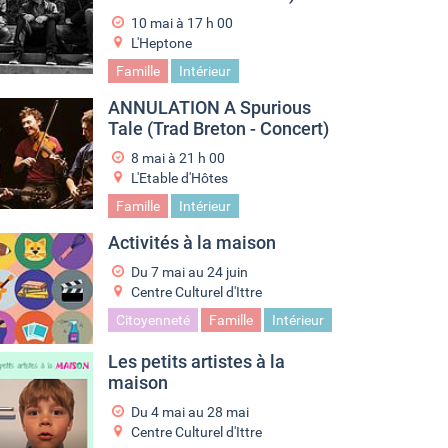
10 mai à 17
h
00
L'Heptone
Famille
Intérieur
ANNULATION A Spurious
Tale (Trad Breton - Concert)
8 mai à 21
h
00
L'Etable d'Hôtes
Famille
Intérieur
Activités à la maison
Du
7 mai
au
24 juin
Centre Culturel d'Ittre
Citoyenneté
Famille
Intérieur
Les petits artistes à la
maison
Du
4 mai
au
28 mai
Centre Culturel d'Ittre