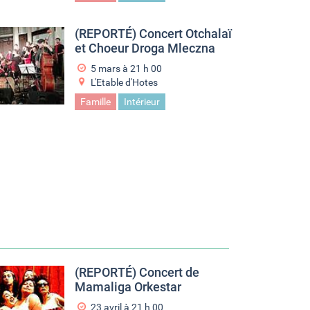
(REPORTÉ) Concert Otchalaï
et Choeur Droga Mleczna
5 mars à 21
h
00
L'Etable d'Hotes
Famille
Intérieur
(REPORTÉ) Concert de
Mamaliga Orkestar
23 avril à 21
h
00