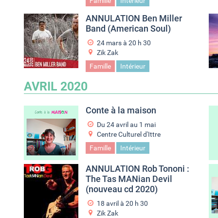
Famille
Intérieur
ANNULATION Ben Miller
Band (American Soul)
24 mars à 20
h
30
Zik Zak
Famille
Intérieur
AVRIL 2020
Conte à la maison
Du
24 avril
au
1 mai
Centre Culturel d'Ittre
Famille
Intérieur
ANNULATION Rob Tononi :
The Tas MANian Devil
(nouveau cd 2020)
18 avril à 20
h
30
Zik Zak